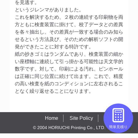
を見逃す。
というジレンマがありました。
これを解決するため、２枚の連続する印刷物を両
方ともに検査装置に掛けて、校了データとの差異
を各々抽出し、その差異が一致する場合のみ知ら
せるという方法及び、そのための解析ソフトの開
発ができたことに対する特許です。
紙の抄きゴミはランダムであり、検査装置の細か
い座標軸に連続して引っ掛かる可能性は天文学的
数字です。対して、印刷による汚れ、ピンホール
は正確に同じ位置に続けて出ます。これで、精度
の高い検査を紙のコンディションに左右されるこ
となく繰り返せることになります。
Home
Site Policy
簡単見積り
© 2004 HORIUCHI Printing Co., LTD.